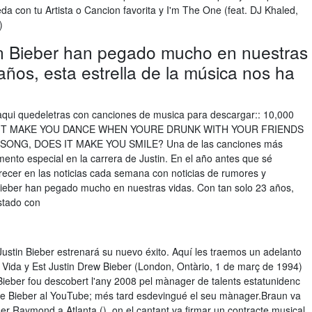
a con tu Artista o Cancion favorita y I'm The One (feat. DJ Khaled,
)
in Bieber han pegado mucho en nuestras
años, esta estrella de la música nos ha
qui quedeletras con canciones de musica para descargar:: 10,000
S IT MAKE YOU DANCE WHEN YOURE DRUNK WITH YOUR FRIENDS
ONG, DOES IT MAKE YOU SMILE? Una de las canciones más
nto especial en la carrera de Justin. En el año antes que sé
arecer en las noticias cada semana con noticias de rumores y
Bieber han pegado mucho en nuestras vidas. Con tan solo 23 años,
stado con
Justin Bieber estrenará su nuevo éxito. Aquí les traemos un adelanto
Vida y Est Justin Drew Bieber (London, Ontàrio, 1 de març de 1994)
ieber fou descobert l'any 2008 pel mànager de talents estatunidenc
 de Bieber al YouTube; més tard esdevingué el seu mànager.Braun va
er Raymond a Atlanta (), on el cantant va firmar un contracte musical