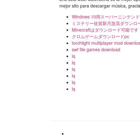
mejor sito para descargar música, gracia
Windows 10用スーパーニン
ミステリー佐賀新月急流ダウンロード
Minecraftはダウンロード可能です
クロムゲームダウンロードpc
torchlight multiplayer mod downlo
swf file games download
lq
lq
lq
lq
lq
lq