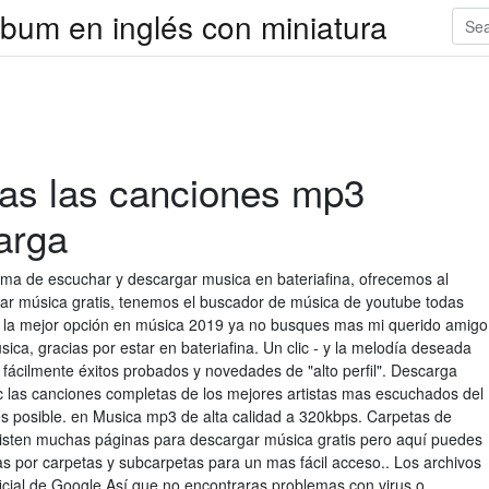
bum en inglés con miniatura
das las canciones mp3
arga
a de escuchar y descargar musica en bateriafina, ofrecemos al
gar música gratis, tenemos el buscador de música de youtube todas
s la mejor opción en música 2019 ya no busques mas mi querido amigo
ica, gracias por estar en bateriafina. Un clic - y la melodía deseada
fácilmente éxitos probados y novedades de "alto perfil". Descarga
pc las canciones completas de los mejores artistas mas escuchados del
 posible. en Musica mp3 de alta calidad a 320kbps. Carpetas de
xisten muchas páginas para descargar música gratis pero aquí puedes
s por carpetas y subcarpetas para un mas fácil acceso.. Los archivos
icial de Google.Así que no encontraras problemas con virus o