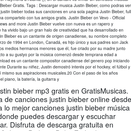
eber Gratis. Tags : Descargar musica Justin Bieber, como podras ver
justin bieber todas sus canciones en una sola pagina Justin Bieber, full
a compartelo con tus amigos gratis. Justin Bieber on Vevo - Official
iews and more Justin Bieber vuelve con nueva es un rapero y
a vivido bajo un gran halo de creatividad que ha desarrollado en
tin Bieber es un cantante de origen canadiense, su nombre completo
arzo de 1994 en London, Canadá, es hijo único y sus padres son Jack
 dos medios hermanos menores que él, fue criado por su madre junto
ecto a su gustyo por la música comenzó desde temprana edad a
nload es un cantante compositor canadiense del genero pop iniciando
te Durante su niñez, Justin demostró interés por el hockey, el fútbol y
í mismo sus aspiraciones musicales.20 Con el paso de los años
 piano, la batería, la guitarra y
stin bieber mp3 gratis en GratisMusicas.
a de canciones justin bieber online desd
uta lo mejor canciones justin bieber música
donde puedes descargar y escuchar
ar. Disfruta de descarga gratuita en