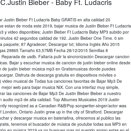
PC.Justin Bieber - Baby Ft. Ludacris
r Justin Bieber Ft Ludacris Baby GRATIS en alta calidad 20
ue estan de moda este 2019, bajar musica de Justin Bieber Ft Ludacris
3 y video disponibles; Justin Bieber Ft Ludacris Baby MP3 subido por
inutos 42 segundos calidad de 192. Justin Bieber One Time. 0 sm
 a paquete; 87 Agradecer; Descargar txt; Idioma Inglés Año 2015
rgas 29865 Tamaño 63,57MB Fecha 28/12/2015 Semillas 8
. Reparada de usdb. Faltaría pulir la sincronización Descargar cancion
icas. Bajar y escuchar musica de cancion de justin bieber online desde
cion de justin bieber música mp3 en Gratismusicas donde puedes
cargar. Disfruta de descarga gratuita en dispositivos móviles o
o) video musical de Todas tus canciones favoritas de Bajar Mp3 De
la mejor web para bajar musica NiX. Con una interfaz muy simple,
ar las canciones de Bajar Mp3 De Justin Bieber Bieber a nuestro
n audio mp3 de alta calidad. Top Albumes Musicales 2019 Justin
ently recognized as a Canadian R&B/Pop songwriter-singer/actor was
f London, Ontario Justin grew up in the city of Stratford. Descargar
har y descargar musica en bateriafina, ofrecemos al publico las
ratis, tenemos el buscador de música de youtube todas sus MP3 en
pción en música 2019 ya no busques mas mi querido amigo estas en el