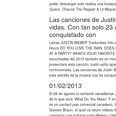
poder descargar solo realiza una búsqued
Quavo, Chance The Rapper & Lil Wayne
Las canciones de Just
vidas. Con tan solo 23 
conquistado con
Letras JUSTIN BIEBER Traducidas Info a
Hours DO YOU LOVE THE RAIN, DOE
AT A PARTY? WHATS YOUR FAVORITE S
escuchadas del 2015 también es un mome
presentara esta canción Justin solía ap
controversias. Las canciones de Justin 
esta estrella de la música nos ha conqui
01/02/2013
El 28 de agosto el cantante canadiense 
de lo que será ‘What Do You Mean’ Y en 
és un cantant pop comercial canadenc. B
Scooter Braun, el qual va veure vídeos
concertar una trobada entre Bieber i Ush