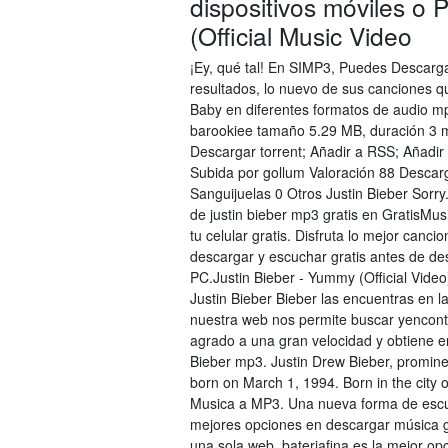
dispositivos móviles o 
(Official Music Video
¡Ey, qué tal! En SIMP3, Puedes Descarga
resultados, lo nuevo de sus canciones q
Baby en diferentes formatos de audio mp
barookiee tamaño 5.29 MB, duración 3 m
Descargar torrent; Añadir a RSS; Añadir
Subida por gollum Valoración 88 Desca
Sanguijuelas 0 Otros Justin Bieber Sorry
de justin bieber mp3 gratis en GratisMus
tu celular gratis. Disfruta lo mejor can
descargar y escuchar gratis antes de des
PC.Justin Bieber - Yummy (Official Vide
Justin Bieber Bieber las encuentras en 
nuestra web nos permite buscar yencontr
agrado a una gran velocidad y obtiene e
Bieber mp3. Justin Drew Bieber, promin
born on March 1, 1994. Born in the city o
Musica a MP3. Una nueva forma de escuc
mejores opciones en descargar música g
una sola web. bateriafina es la mejor o