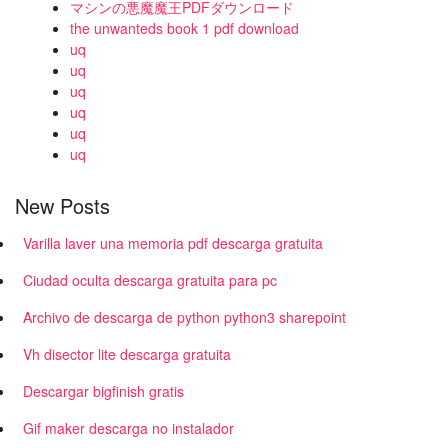
マシンの悪魔魔王PDFダウンロード
the unwanteds book 1 pdf download
uq
uq
uq
uq
uq
uq
New Posts
Varilla laver una memoria pdf descarga gratuita
Ciudad oculta descarga gratuita para pc
Archivo de descarga de python python3 sharepoint
Vh disector lite descarga gratuita
Descargar bigfinish gratis
Gif maker descarga no instalador